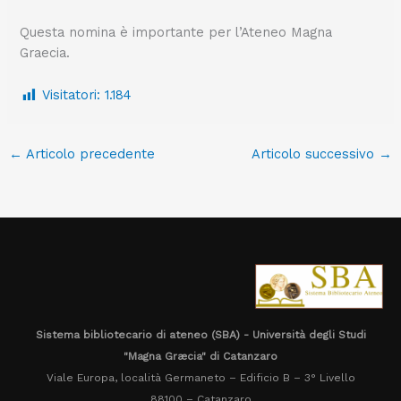
Questa nomina è importante per l’Ateneo Magna
Graecia.
Visitatori:
1.184
←
Articolo precedente
Articolo successivo
→
Sistema bibliotecario di ateneo (SBA) - Università degli Studi
"Magna Græcia" di Catanzaro
Viale Europa, località Germaneto – Edificio B – 3° Livello
88100 – Catanzaro