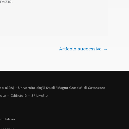
vizio.
Articolo successivo
→
eo (SBA) - Università degli Studi "Magna Græcia" di Catanzaro
to – Edificio B – 3° Livello
ontalcini