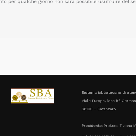
nto per qualche giorno non sarà possibile usufruire del ser
Sistema bibliotecario di aten
Viale Europa, località Germane
88100 – Catanzaro
Presidente:
Prof.ssa Tiziana M