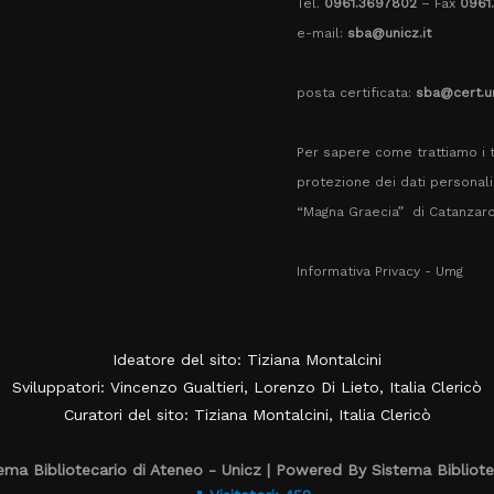
Tel.
0961.3697802
– Fax
0961
e-mail:
sba@unicz.it
posta certificata:
sba@cert.un
Per sapere come trattiamo i t
protezione dei dati personali 
“Magna Graecia” di Catanzar
Informativa Privacy - Umg
Ideatore del sito: Tiziana Montalcini
Sviluppatori: Vincenzo Gualtieri, Lorenzo Di Lieto, Italia Clericò
Curatori del sito: Tiziana Montalcini, Italia Clericò
ma Bibliotecario di Ateneo - Unicz | Powered By Sistema Bibliote