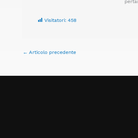
perta
Visitatori:
458
←
Articolo precedente