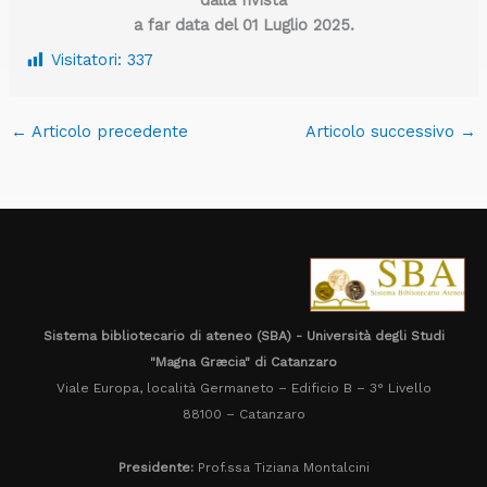
dalla rivista
a far data del 01 Luglio 2025.
Visitatori:
337
←
Articolo precedente
Articolo successivo
→
Sistema bibliotecario di ateneo (SBA) - Università degli Studi
"Magna Græcia" di Catanzaro
Viale Europa, località Germaneto – Edificio B – 3° Livello
88100 – Catanzaro
Presidente:
Prof.ssa Tiziana Montalcini