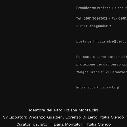
Presidente:
Prof.ssa Tiziana M
Tel.
0961.3697802
– Fax
0961
e-mail:
sba@unicz.it
posta certificata:
sba@cert.un
Per sapere come trattiamo i t
protezione dei dati personali 
“Magna Graecia” di Catanzar
Informativa Privacy - Umg
Ideatore del sito: Tiziana Montalcini
Sviluppatori: Vincenzo Gualtieri, Lorenzo Di Lieto, Italia Clericò
Curatori del sito: Tiziana Montalcini, Italia Clericò