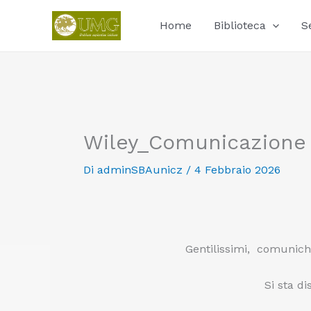
Vai
al
Home
Biblioteca
S
contenuto
Wiley_Comunicazione a
Di
adminSBAunicz
/
4 Febbraio 2026
Gentilissimi, comunichi
Si sta d