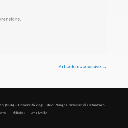
prensione.
Articolo successivo
→
eo (SBA) - Università degli Studi "Magna Græcia" di Catanzaro
to – Edificio B – 3° Livello