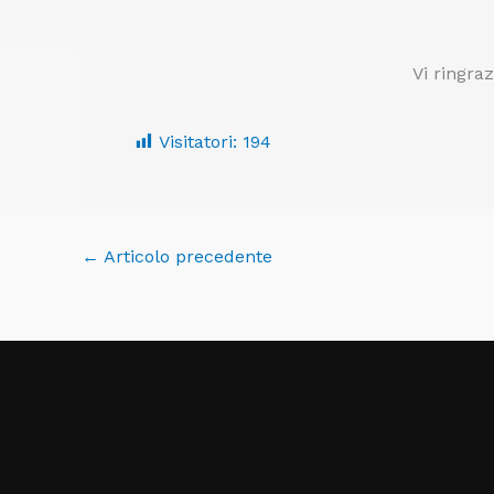
Vi ringra
Visitatori:
194
←
Articolo precedente