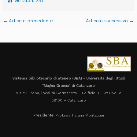
Visitatori:
257
←
Articolo precedente
Articolo successivo
→
Sistema bibliotecario di ateneo (SBA) - Università degli Studi
"Magna Græcia" di Catanzaro
Viale Europa, località Germaneto – Edificio B – 3° Livello
88100 – Catanzaro
Presidente:
Prof.ssa Tiziana Montalcini