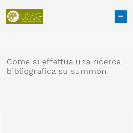
Vai
al
contenuto
Come si effettua una ricerca
bibliografica su summon