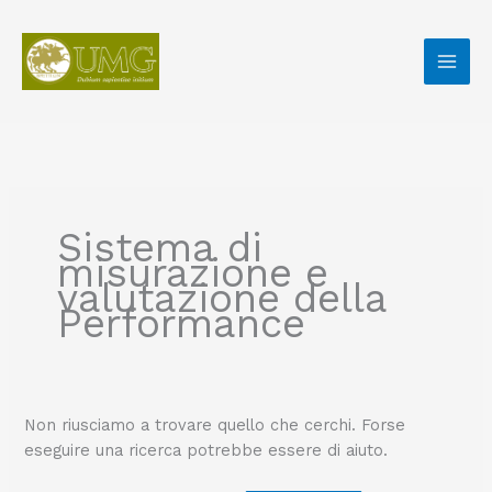
Vai
Cerca:
al
contenuto
Sistema di
misurazione e
valutazione della
Performance
Non riusciamo a trovare quello che cerchi. Forse
eseguire una ricerca potrebbe essere di aiuto.