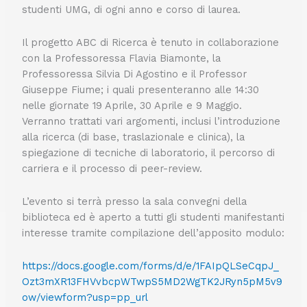
studenti UMG, di ogni anno e corso di laurea.
Il progetto ABC di Ricerca è tenuto in collaborazione
con la Professoressa Flavia Biamonte, la
Professoressa Silvia Di Agostino e il Professor
Giuseppe Fiume; i quali presenteranno alle 14:30
nelle giornate 19 Aprile, 30 Aprile e 9 Maggio.
Verranno trattati vari argomenti, inclusi l’introduzione
alla ricerca (di base, traslazionale e clinica), la
spiegazione di tecniche di laboratorio, il percorso di
carriera e il processo di peer-review.
L’evento si terrà presso la sala convegni della
biblioteca ed è aperto a tutti gli studenti manifestanti
interesse tramite compilazione dell’apposito modulo:
https://docs.google.com/forms/d/e/1FAIpQLSeCqpJ_
Ozt3mXR13FHVvbcpWTwpS5MD2WgTK2JRyn5pM5v9
ow/viewform?usp=pp_url