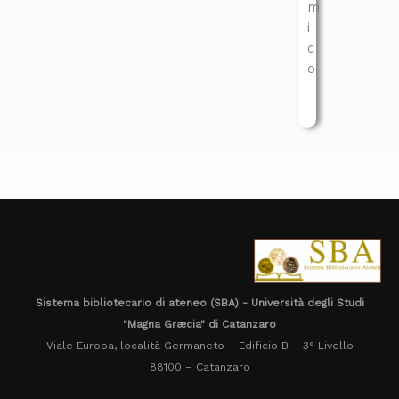
m
i
c
o
Sistema bibliotecario di ateneo (SBA) - Università degli Studi
"Magna Græcia" di Catanzaro
Viale Europa, località Germaneto – Edificio B – 3° Livello
88100 – Catanzaro