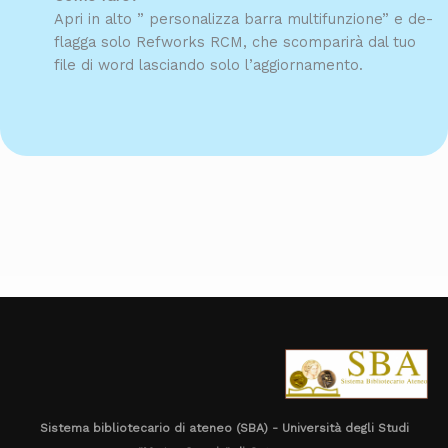
Apri in alto ” personalizza barra multifunzione” e de-
flagga solo Refworks RCM, che scomparirà dal tuo
file di word lasciando solo l’aggiornamento.
Sistema bibliotecario di ateneo (SBA) - Università degli Studi