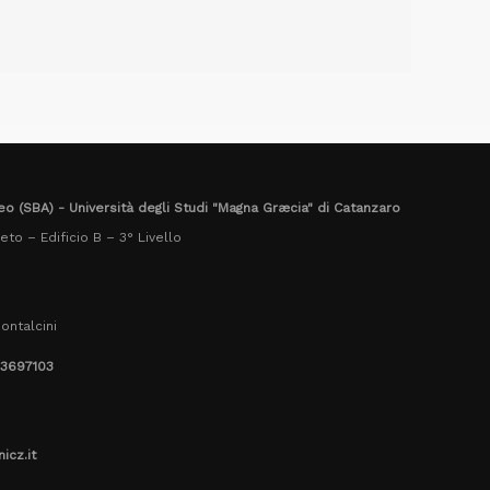
eo (SBA) - Università degli Studi "Magna Græcia" di Catanzaro
to – Edificio B – 3° Livello
ontalcini
.3697103
icz.it