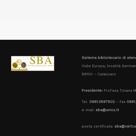
Sistema bibliotecario di aten
Viale Europa, località Germane
88100 – Catanzaro
Presidente:
Prof.ssa Tiziana M
Tel.
0961.3697802
– Fax
0961
e-mail:
sba@unicz.it
posta certificata:
sba@cert.un