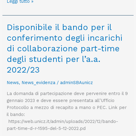
Leggi tutto »
Disponibile
Disponibile il bando per il
il
conferimento degli incarichi
bando
per
di collaborazione part-time
il
degli studenti per l’a.a.
conferimento
degli
2022/23
incarichi
di
News
,
News_evidenza
/
adminSBAunicz
collaborazione
La domanda di partecipazione deve pervenire entro il 9
part-
gennaio 2023 e deve essere presentata all’Ufficio
time
Protocollo a mezzo di recapito a mano o PEC. Link per
degli
il bando:
studenti
https://web.unicz.it/admin/uploads/2022/12/bando-
per
part-time-d-r-1595-del-5-12-2022.pd
l’a.a.