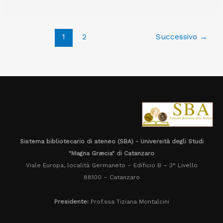
Neurology,
JAMA
Internal
medicine,
1
2
Successivo
→
JAMA
surgery
Sistema bibliotecario di ateneo (SBA) - Università degli Studi
"Magna Græcia" di Catanzaro
Viale Europa, località Germaneto – Edificio B – 3° Livello
88100 – Catanzaro
Presidente:
Prof.ssa Tiziana Montalcini