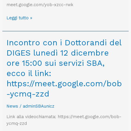
meet.google.com/yob-xzcc-rwk
19
dicembre
Leggi tutto »
ore
11:00.
Ecco
il
Incontro
Incontro con i Dottorandi del
link:
con
DIGES lunedì 12 dicembre
meet.google.com/yob-
i
xzcc-
Dottorandi
ore 15:00 sui servizi SBA,
rwk
del
ecco il link:
DIGES
lunedì
https://meet.google.com/bob
12
-ycmq-zzd
dicembre
ore
News
/
adminSBAunicz
15:00
sui servizi
Link alla videochiamata: https://meet.google.com/bob-
SBA,
ycmq-zzd
ecco