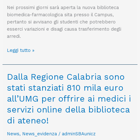
Nei prossimi giorni sarà aperta la nuova biblioteca
biomedica-farmacologica sita presso il Campus,
pertanto si avvisano gli studenti che potrebbero
esserci variazioni e disagi causa trasferimento degli
arredi.
Leggi tutto »
Dalla
Dalla Regione Calabria sono
Regione
stati stanziati 810 mila euro
Calabria
sono
all’UMG per offrire ai medici i
stati
servizi online della biblioteca
stanziati
810
di ateneo!
mila
euro
News
,
News_evidenza
/
adminSBAunicz
all’UMG