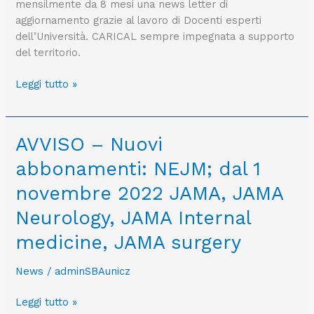
mensilmente da 8 mesi una news letter di
impegnati
aggiornamento grazie al lavoro di Docenti esperti
nella
dell’Università. CARICAL sempre impegnata a supporto
lotta
del territorio.
al
covid
Leggi tutto »
AVVISO
AVVISO – Nuovi
–
abbonamenti: NEJM; dal 1
Nuovi
abbonamenti:
novembre 2022 JAMA, JAMA
NEJM;
Neurology, JAMA Internal
dal
1
medicine, JAMA surgery
novembre
2022
News
/
adminSBAunicz
JAMA,
JAMA
Leggi tutto »