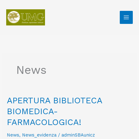
Vai
al
contenuto
News
APERTURA
APERTURA BIBLIOTECA
BIBLIOTECA
BIOMEDICA-
BIOMEDICA-
FARMACOLOGICA!
FARMACOLOGICA!
News
,
News_evidenza
/
adminSBAunicz