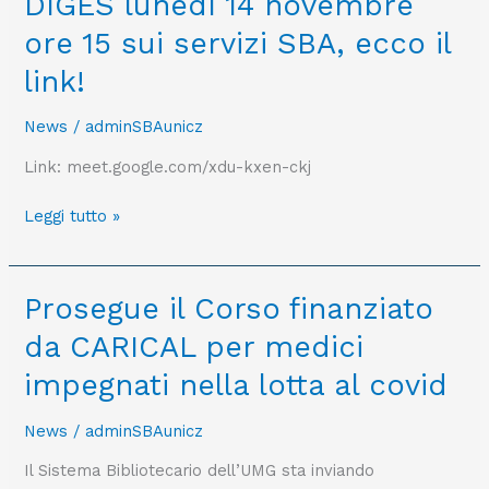
DIGES lunedì 14 novembre
i
Laurea
Dottorandi
ore 15 sui servizi SBA, ecco il
o
del
dottorato
link!
DIGES
o
lunedì
manoscritti
News
/
adminSBAunicz
14
scientifici
novembre
Link: meet.google.com/xdu-kxen-ckj
ore
15
Leggi tutto »
sui servizi
SBA,
ecco
Prosegue
Prosegue il Corso finanziato
il
il
link!
da CARICAL per medici
Corso
finanziato
impegnati nella lotta al covid
da
CARICAL
News
/
adminSBAunicz
per
Il Sistema Bibliotecario dell’UMG sta inviando
medici