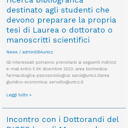
ricerca bibliografica
SBA
alle
per
destinato agli studenti che
mafie
STUDENTI
e
devono preparare la propria
per
alla
l’acquisizione
tesi di Laurea o dottorato o
criminalità
di
organizzata
manoscritti scientifici
abilità
pubblicati
di
fino
News
/
adminSBAunicz
ricerca
al
bibliografica
2017,
Gli interessati potranno prenotarsi ai seguenti indirizzi
destinato
presenti
e-mail entro il 04 dicembre 2023: area biomedica-
agli
sugli
farmacologica-psicosociologica: sanzi@unicz.itarea
studenti
archivi
giuridico-economica: servello@unicz.it
che
istituzionali
devono
online
Leggi tutto »
preparare
degli
la
atenei.
propria
Incontro
Incontro con i Dottorandi del
tesi
con
di