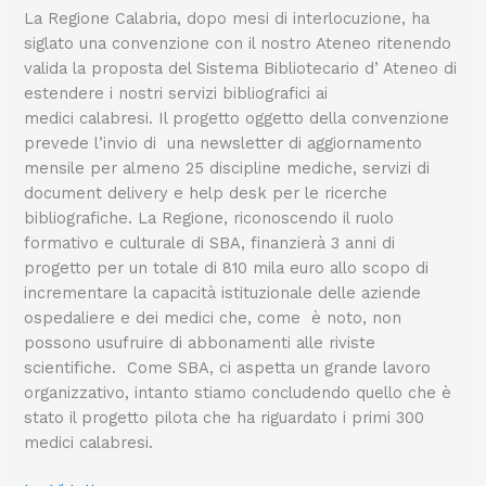
La Regione Calabria, dopo mesi di interlocuzione, ha
per
siglato una convenzione con il nostro Ateneo ritenendo
offrire
valida la proposta del Sistema Bibliotecario d’ Ateneo di
ai
estendere i nostri servizi bibliografici ai
medici
medici calabresi. Il progetto oggetto della convenzione
i
prevede l’invio di una newsletter di aggiornamento
servizi
mensile per almeno 25 discipline mediche, servizi di
online
document delivery e help desk per le ricerche
della
bibliografiche. La Regione, riconoscendo il ruolo
biblioteca
formativo e culturale di SBA, finanzierà 3 anni di
di
progetto per un totale di 810 mila euro allo scopo di
ateneo!
incrementare la capacità istituzionale delle aziende
ospedaliere e dei medici che, come è noto, non
possono usufruire di abbonamenti alle riviste
scientifiche. Come SBA, ci aspetta un grande lavoro
organizzativo, intanto stiamo concludendo quello che è
stato il progetto pilota che ha riguardato i primi 300
medici calabresi.