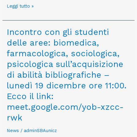
2022/23
Leggi tutto »
Incontro
Incontro con gli studenti
con
delle aree: biomedica,
gli
studenti
farmacologica, sociologica,
delle
psicologica sull’acquisizione
aree:
biomedica,
di abilità bibliografiche –
farmacologica,
lunedì 19 dicembre ore 11:00.
sociologica,
psicologica
Ecco il link:
sull’acquisizione
meet.google.com/yob-xzcc-
di
abilità
rwk
bibliografiche
–
News
/
adminSBAunicz
lunedì