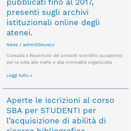
pubblicati fino al 2017,
banca
presenti sugli archivi
dati
raccoglie
istituzionali online degli
e
atenei.
sistematizza,
per
News
/
adminSBAunicz
la
prima
Consulta il Repertorio dei prodotti scientifici accademici
volta
per la lotta alle mafie e alla criminalità organizzata
in
Italia,
Leggi tutto »
i
prodotti
scientifici
Aperte
Aperte le iscrizioni al corso
inerenti
le
al
SBA per STUDENTI per
iscrizioni
tema
al
l’acquisizione di abilità di
della
corso
lotta