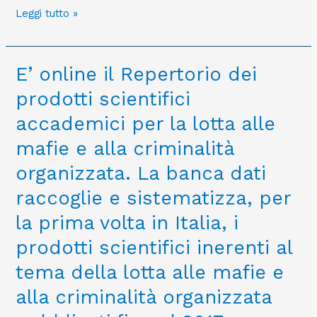
il
Leggi tutto »
link:
https://meet.google.com/bob-
ycmq-
E’
E’ online il Repertorio dei
zzd
online
prodotti scientifici
il Repertorio
dei
accademici per la lotta alle
prodotti
mafie e alla criminalità
scientifici
accademici
organizzata. La banca dati
per
raccoglie e sistematizza, per
la
lotta
la prima volta in Italia, i
alle
prodotti scientifici inerenti al
mafie
e
tema della lotta alle mafie e
alla
alla criminalità organizzata
criminalità
organizzata. La